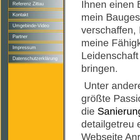
Ihnen einen E
Referenz Zittau
mein Bauges
Kontakt
Umgebinde-Video
verschaffen,
Partner
meine Fähigk
Impressum
Leidenschaft
Datenschutzerklärung
bringen.
Unter ander
größte Passi
die
Sanierun
detailgetreu 
Webseite Anr